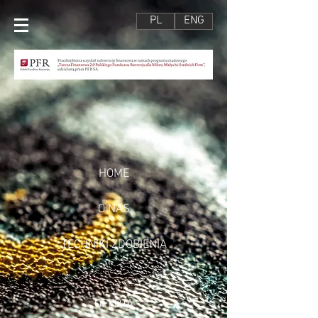
PL
ENG
HOME
O NAS
TECHNIKI ZDOBIENIA
OFERTA