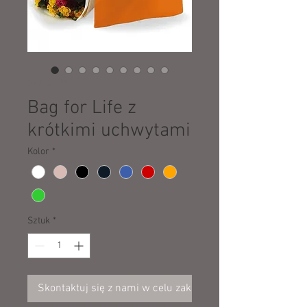
SKU: 61128
Bag for Life z
krótkimi uchwytami
Kolor
*
Sztuk
*
Skontaktuj się z nami w celu zakupu