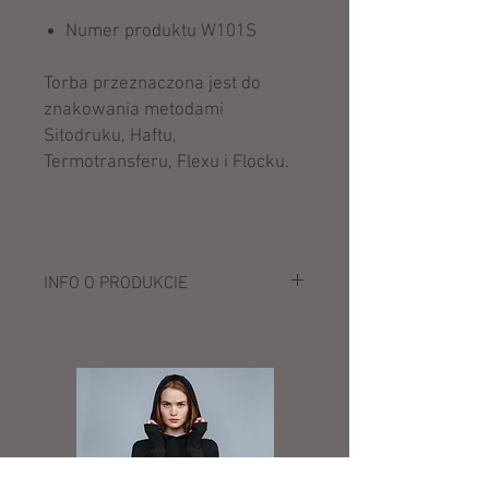
Numer produktu W101S
Torba przeznaczona jest do
znakowania metodami
Sitodruku, Haftu,
Termotransferu, Flexu i Flocku.
INFO O PRODUKCIE
Opis:
140 g/m²
100% bawełna
Krótkie uchwyty (40 cm)
Pojemność: 10 litrów
Wymiary: 38 x 42 cm
Powierzchnia do dekoracji: 33 x 36 cm