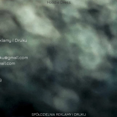
Podgląd
Hoodie Dress
klamy i Druku
uku@gmail.com
ail.com
9
SPÓŁDZIELNIA REKLAMY I DRUKU