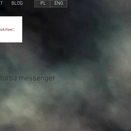
T
BLOG
PL
ENG
 torba messenger