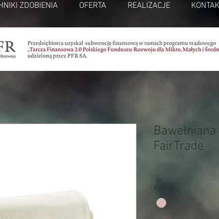
HNIKI ZDOBIENIA
OFERTA
REALIZACJE
KONTAK
Bawełniana
FairTrade
SKU: 64428
Kolor
*