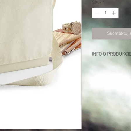
Sztuk
*
Skontaktuj 
INFO O PRODUKCI
Opis:
407 g/m²
100% bawełna (płótno)
Certyfikowana bawełn
Regulowany pasek na 
Pojemność: 9 litrów
Wymiary: 35 x 28 x 9 c