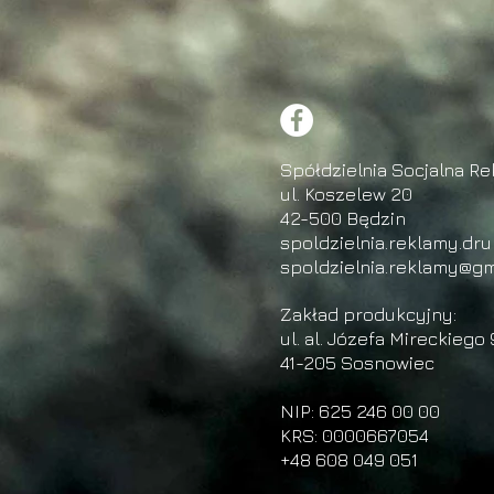
Spółdzielnia Socjalna Re
ul. Koszelew 20
42-500 Będzin
spoldzielnia.reklamy.dr
spoldzielnia.reklamy@gm
Zakład produkcyjny:
ul. al. Józefa Mireckiego 
41-205 Sosnowiec
NIP: 625 246 00 00
KRS: 0000667054
+48 608 049 051