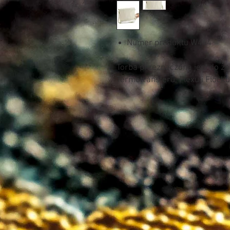
Numer produktu W464
Torba przeznaczona jest do z
Termotransferu, Flexu i Flocku