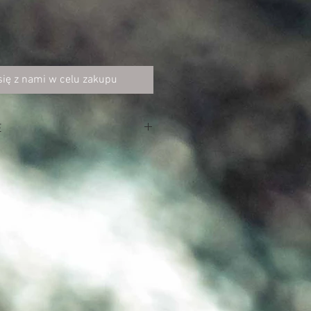
się z nami w celu zakupu
E
a FairTrade
ramię
m.