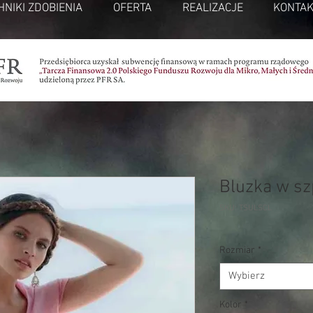
HNIKI ZDOBIENIA
OFERTA
REALIZACJE
KONTAK
Bluzka w szp
SKU: TSULSCL
Rozmiar
*
Wybierz
Kolor
*