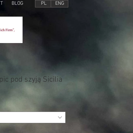
T
BLOG
PL
ENG
ic pod szyją Sicilia