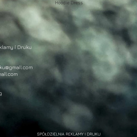
Podgląd
Hoodie Dress
klamy i Druku
uku@gmail.com
ail.com
9
SPÓŁDZIELNIA REKLAMY I DRUKU