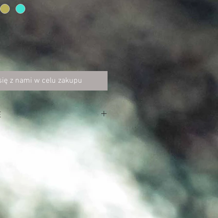
się z nami w celu zakupu
E
ją.
rękawy i spód bluzki
.