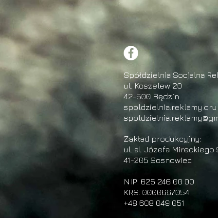
Spółdzielnia Socjalna Re
ul. Koszelew 20
42-500 Będzin
spoldzielnia.reklamy.dr
spoldzielnia.reklamy@gm
Zakład produkcyjny:
ul. al. Józefa Mireckiego 
41-205 Sosnowiec
NIP: 625 246 00 00
KRS: 0000667054
+48 608 049 051