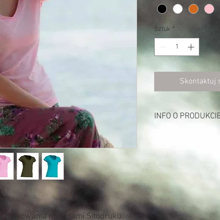
Sztuk
*
Skontaktuj 
INFO O PRODUKCI
Opis:
Bluzka w szpic pod szy
Nieobszywany dekolt, 
100% bawełna.
Gramatura: 140 - 145g
o znakowania metodami Sitodruku,