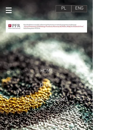
PL
ENG
HOME
O NAS
TECHNIKI ZDOBIENIA
OFERTA