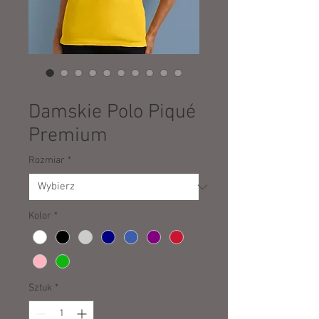
SKU: 50309
Damskie Polo Piqué
Premium
Rozmiar
*
Kolor
*
Sztuk
*