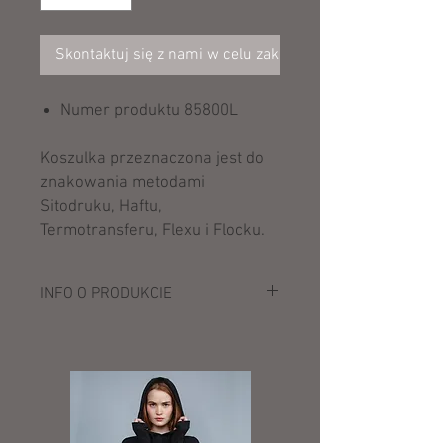
Skontaktuj się z nami w celu zakupu
Numer produktu 85800L
Koszulka przeznaczona jest do
znakowania metodami
Sitodruku, Haftu,
Termotransferu, Flexu i Flocku.
INFO O PRODUKCIE
Opis:
223 g/m² (White: 214 g/m²)
100% bawełna wysokogatunkowa ring-
spun
Sport Grey: 90% bawełna
wysokogatunkowa ring-spun, 10%