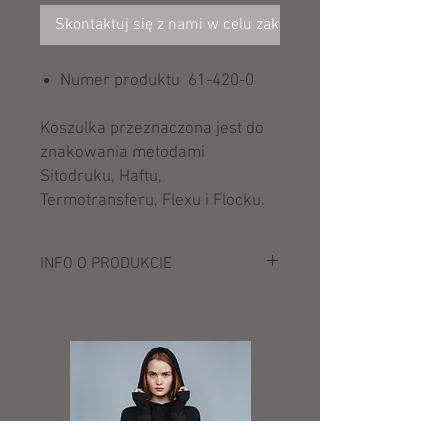
Skontaktuj się z nami w celu zakupu
Numer produktu 61-420-0
Koszulka przeznaczona jest do
znakowania metodami
Sitodruku, Haftu,
Termotransferu, Flexu i Flocku.
INFO O PRODUKCIE
Opis:
220 g/m² (White: 210 g/m²)
100% bawełna
wąskie ramiączka
koszulka wykonana ściegiem
ściągaczowym 1x1
dłuższy krój