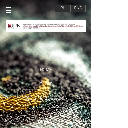
PL
ENG
HOME
O NAS
TECHNIKI ZDOBIENIA
OFERTA