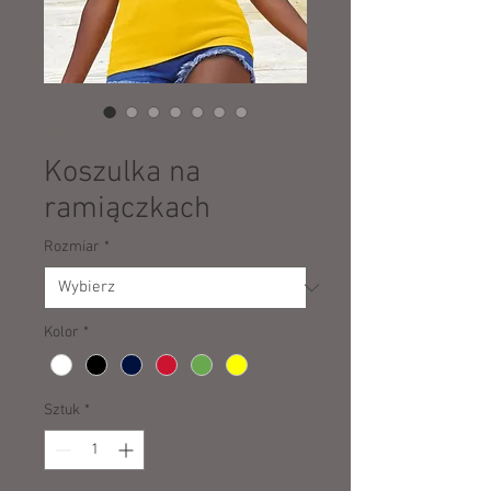
SKU: 10701
Koszulka na
ramiączkach
Rozmiar
*
Kolor
*
Sztuk
*