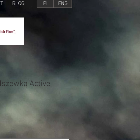
T
BLOG
PL
ENG
dszewką Active