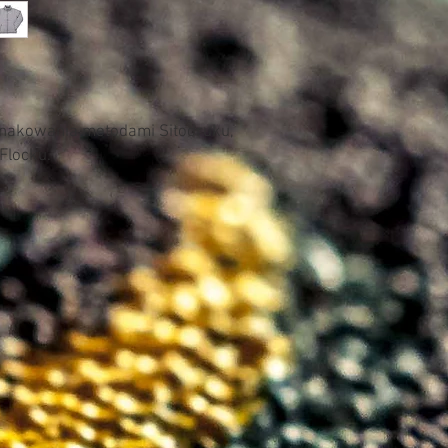
znakowania metodami Sitodruku,
 Flocku.