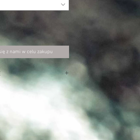
się z nami w celu zakupu
E
wka: 100% nylon
iester
atroodporna
ładanym kapturem
stowym kolorze
stowymi zamkami