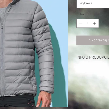
Wybierz
Sztuk
*
Skontaktuj 
INFO O PRODUKCI
Opis:
Na zewnątrz i podsze
Wypełnienie: 100% pol
Odpychająca wodę, wi
Kołnierz stójka ze sk
Pełny zamek w kontra
2 kieszenie z kontra
Boczne szwy
Klasyczny krój