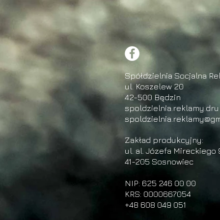
Spółdzielnia Socjalna Re
ul. Koszelew 20
42-500 Będzin
spoldzielnia.reklamy.dr
spoldzielnia.reklamy@gm
Zakład produkcyjny:
ul. al. Józefa Mireckiego 
41-205 Sosnowiec
NIP: 625 246 00 00
KRS: 0000667054
+48 608 049 051