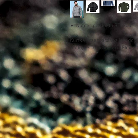
Numer produktu ST5200
Kurtka przeznaczona jest do 
Haftu, Termotransferu, Flexu i