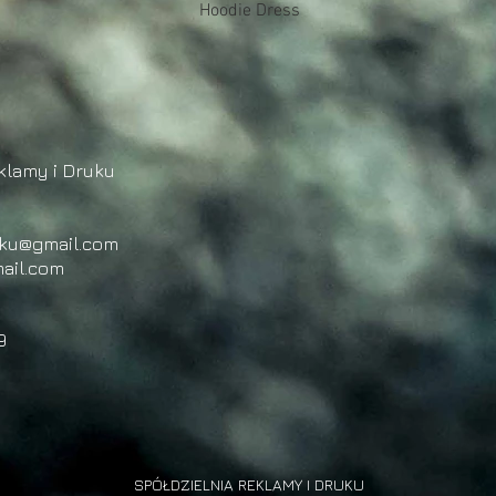
Podgląd
Hoodie Dress
klamy i Druku
uku@gmail.com
ail.com
9
SPÓŁDZIELNIA REKLAMY I DRUKU