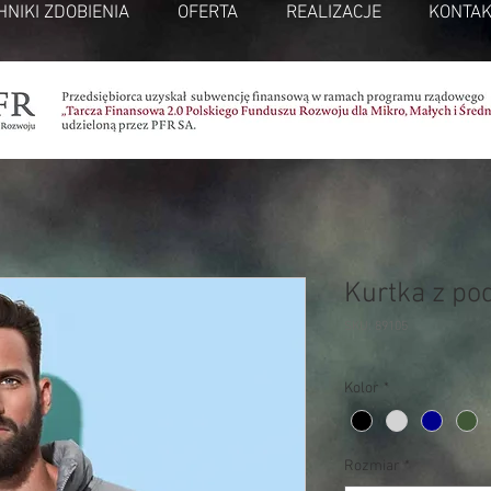
HNIKI ZDOBIENIA
OFERTA
REALIZACJE
KONTAK
Kurtka z po
SKU: 89105
Kolor
*
Rozmiar
*