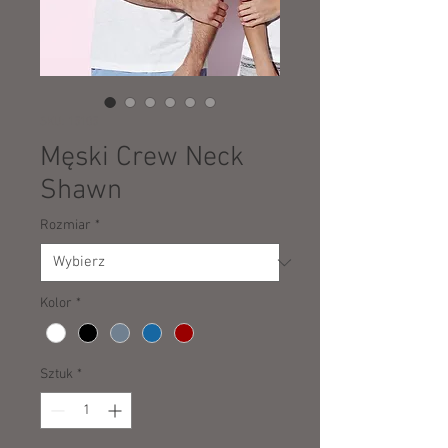
SKU: 15105
Męski Crew Neck
Shawn
Rozmiar
*
Kolor
*
Sztuk
*