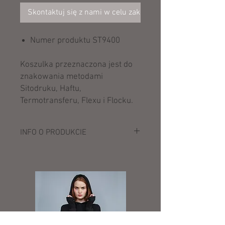
Skontaktuj się z nami w celu zakupu
Numer produktu ST9400
Koszulka przeznaczona jest do
znakowania metodami
Sitodruku, Haftu,
Termotransferu, Flexu i Flocku.
INFO O PRODUKCIE
Opis:
140 g/m²
100% bawełna ring-spun (single jersey
"slub")
modny dekolt
rękawy i dół koszulki ze ściegiem "przed
igłą"