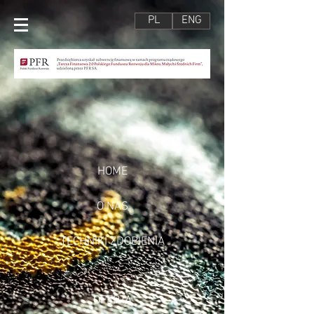
PL
ENG
HOME
O NAS
TECHNIKI ZDOBIENIA
OFERTA