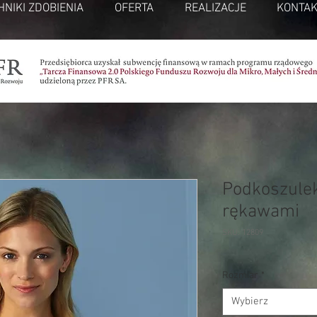
HNIKI ZDOBIENIA
OFERTA
REALIZACJE
KONTAK
Podkoszulek
rękawami
SKU: 12809
Rozmiar
*
Wybierz