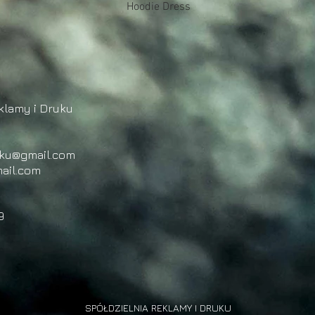
Podgląd
Hoodie Dress
klamy i Druku
uku@gmail.com
ail.com
9
SPÓŁDZIELNIA REKLAMY I DRUKU