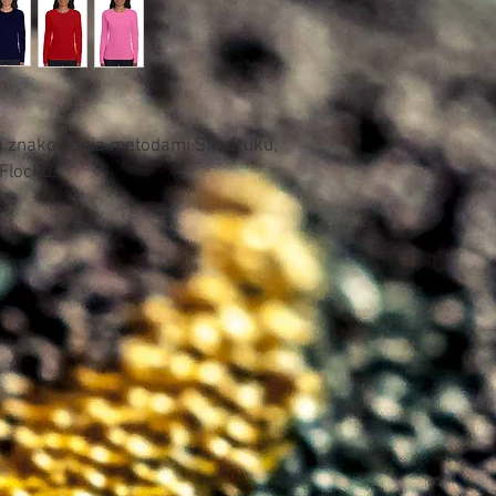
Łatwy do przebrandow
o znakowania metodami Sitodruku,
 Flocku.