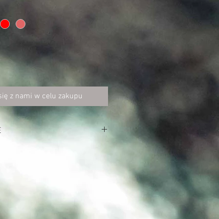
się z nami w celu zakupu
E
/m²)
rey: 90% bawełna, 10% poliester)
ągaczem
kół szyi, przy rękawach i u dołu