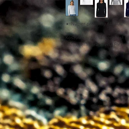
Numer produktu 64400L
Koszulka przeznaczona jest d
Haftu, Termotransferu, Flexu i