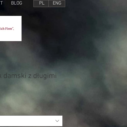
T
BLOG
PL
ENG
 damski z długimi