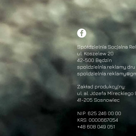
Spółdzielnia Socjalna Re
ul. Koszelew 20
42-500 Będzin
spoldzielnia.reklamy.dr
spoldzielnia.reklamy@gm
Zakład produkcyjny:
ul. al. Józefa Mireckiego 
41-205 Sosnowiec
NIP: 625 246 00 00
KRS: 0000667054
+48 608 049 051