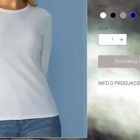
Kolor
*
Sztuk
*
Skontaktuj 
INFO O PRODUKCI
Opis:
153 g/m² (White: 144 g
100% bawełna (Sport G
długie rękawy
okrągły dekolt ze ści
podwójne przeszycia wo
koszulki