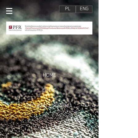
PL
ENG
HOME
O NAS
TECHNIKI ZDOBIENIA
OFERTA