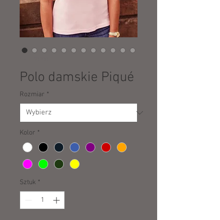
SKU: 50200
Polo damskie Piqué
Rozmiar
*
Kolor
*
Sztuk
*