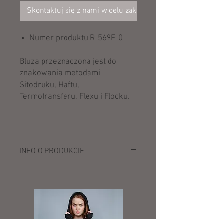
Skontaktuj się z nami w celu zakupu
Numer produktu R-569F-0
Bluza przeznaczona jest do
znakowania metodami
Sitodruku, Haftu,
Termotransferu, Flexu i Flocku.
INFO O PRODUKCIE
Opis:
200 g/m² (White: 195 g/m²)
100% bawełna czesana (Light Oxford:
93% bawełna, 7% poliester)
na karku taśma wzmacniająca