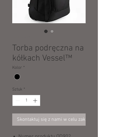
SKU: 69430
Torba podręczna na
kółkach Vessel™
Kolor
*
Sztuk
*
Skontaktuj się z nami w celu zakupu
Numer produktu QD902