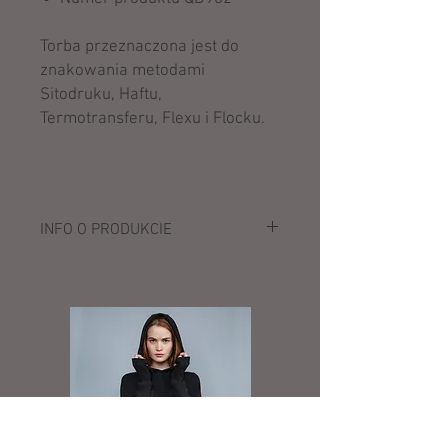
Torba przeznaczona jest do
znakowania metodami
Sitodruku, Haftu,
Termotransferu, Flexu i Flocku.
INFO O PRODUKCIE
Opis:
100% Poliester (450D Ripstop)
chowana rączka
uchwyt do przenoszenia w ręce
chowane pasy na ramiona
przednia kieszeń zapinana na zamek
praktyczne schowki
stabilne kółka
pojemność: 28 litrów