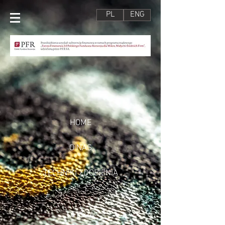
PL
ENG
HOME
O NAS
TECHNIKI ZDOBIENIA
OFERTA