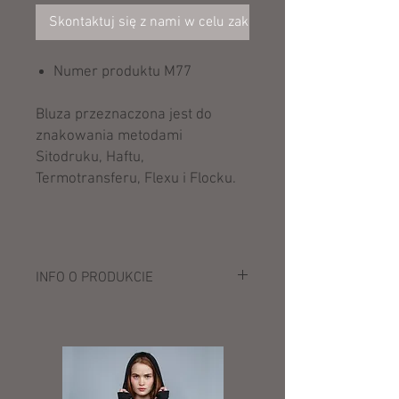
Skontaktuj się z nami w celu zakupu
Numer produktu M77
Bluza przeznaczona jest do
znakowania metodami
Sitodruku, Haftu,
Termotransferu, Flexu i Flocku.
INFO O PRODUKCIE
Opis:
280 g/m²
80% bawełna, 20% poliester
szerszy dekolt
ściągacz wokół szyi