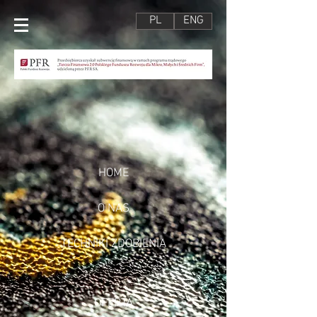
PL
ENG
HOME
O NAS
TECHNIKI ZDOBIENIA
OFERTA