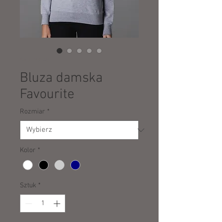
SKU: 23148
Bluza damska
Favourite
Rozmiar
*
Kolor
*
Sztuk
*