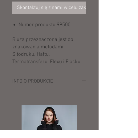
Skontaktuj się z nami w celu zakupu
Numer produktu 99500
Bluza przeznaczona jest do
znakowania metodami
Sitodruku, Haftu,
Termotransferu, Flexu i Flocku.
INFO O PRODUKCIE
Opis:
237 g/m²
100% poliester
Trzyczęściowy kaptur bez podszewki z
płaskimi sznurkami i metalowymi
końcówkami
Taśma wzmacniająca na karku w