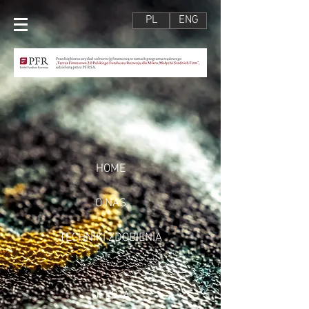
PL
ENG
HOME
O NAS
TECHNIKI ZDOBIENIA
OFERTA