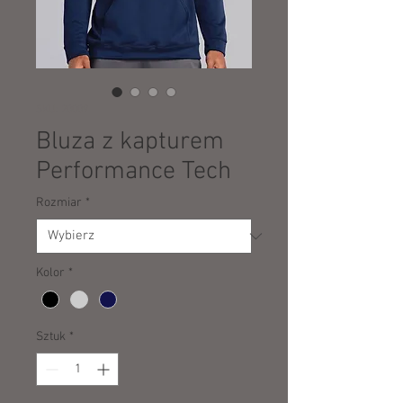
SKU: 20009
Bluza z kapturem
Performance Tech
Rozmiar
*
Kolor
*
Sztuk
*