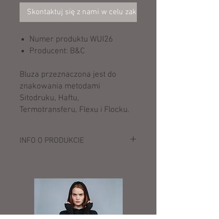
Skontaktuj się z nami w celu zakupu
Numer produktu WUI26
Producent: B&C
Bluza przeznaczona jest do
znakowania metodami
Sitodruku, Haftu,
Termotransferu, Flexu i Flocku.
INFO O PRODUKCIE
Opis:
270 g/m²
50% bawełna, 50% poliester
Wewnątrz szczotkowany polar
Kołnierz stójka z tego samego materiału
Pełny zamek w kolorze materiału