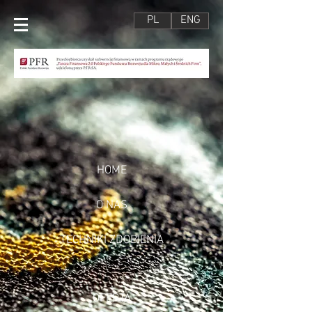
PL
ENG
HOME
O NAS
TECHNIKI ZDOBIENIA
OFERTA