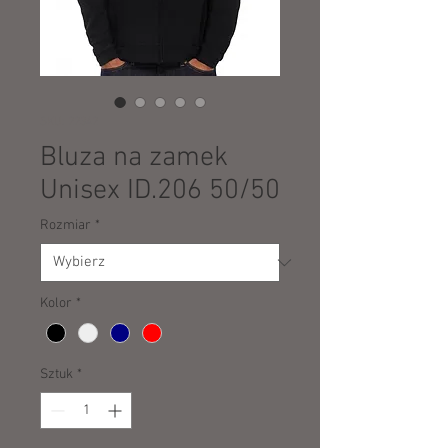
SKU: 22342
Bluza na zamek
Unisex ID.206 50/50
Rozmiar
*
Kolor
*
Sztuk
*