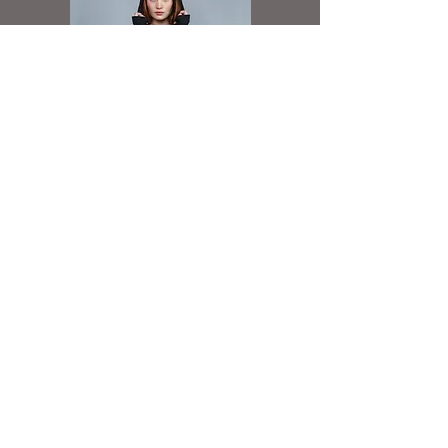
poliester
Bawełna Egipska o długim włóknie
Materiał nieszczotkowany
Poddana praniu enzymatycznemu
Wysokiej jakości zamek błyskawiczny
Rękawy raglanowe
Elastyczne ściągacze
Luźny modny krój
Hoodie Dress
Spółdzielnia Socjalna Reklamy i Druku
ul. Koszelew 20
42-500 Będzin