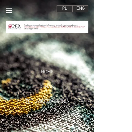
PL
ENG
HOME
O NAS
TECHNIKI ZDOBIENIA
OFERTA