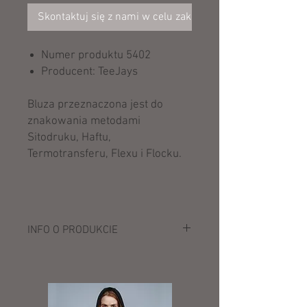
Skontaktuj się z nami w celu zakupu
Numer produktu 5402
Producent: TeeJays
Bluza przeznaczona jest do
znakowania metodami
Sitodruku, Haftu,
Termotransferu, Flexu i Flocku.
INFO O PRODUKCIE
Opis:
320 g/m²
100% bawełna czesana i ring-spun
Heather Grey: 80% bawełna, 20%