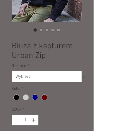
SKU: 29354
Bluza z kapturem
Urban Zip
Rozmiar
*
Kolor
*
Sztuk
*