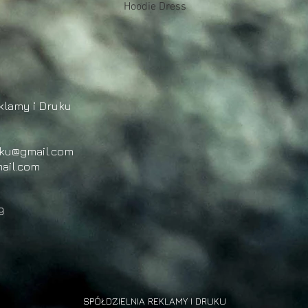
Podgląd
Hoodie Dress
klamy i Druku
uku@gmail.com
ail.com
9
SPÓŁDZIELNIA REKLAMY I DRUKU