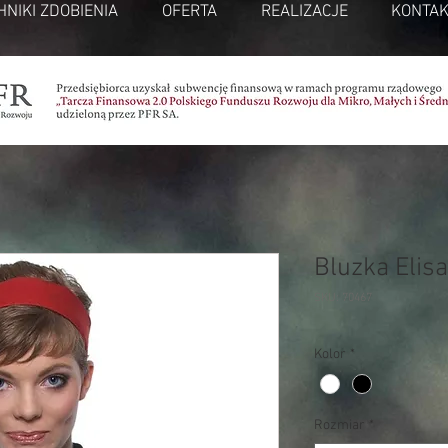
HNIKI ZDOBIENIA
OFERTA
REALIZACJE
KONTAK
Bluzka Elisa
SKU: 70467
Kolor
*
Rozmiar
*