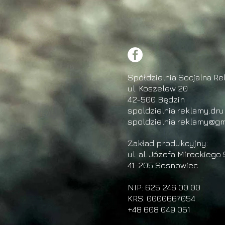
Spółdzielnia Socjalna Re
ul. Koszelew 20
42-500 Będzin
spoldzielnia.reklamy.dr
spoldzielnia.reklamy@gm
Zakład produkcyjny:
ul. al. Józefa Mireckiego 
41-205 Sosnowiec
NIP: 625 246 00 00
KRS: 0000667054
+48 608 049 051