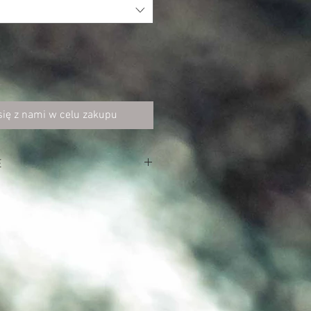
się z nami w celu zakupu
E
łna, 2% elastolefin (gładki splot)
tyczny materiał dzięki zastosowaniu
nt
 z tyłu
przemysłowego