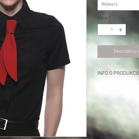
Wybierz
Sztuk
*
Skontaktuj 
INFO O PRODUKCI
Opis:
125 g/m²
49% poliester, 49% bawe
Bardzo wygodny i elas
włókna Dow XLA®
Klasyczny kołnierz Ke
Szwy Vienna, zaszywki
Dopasowany krój
Nadaje się do prania 