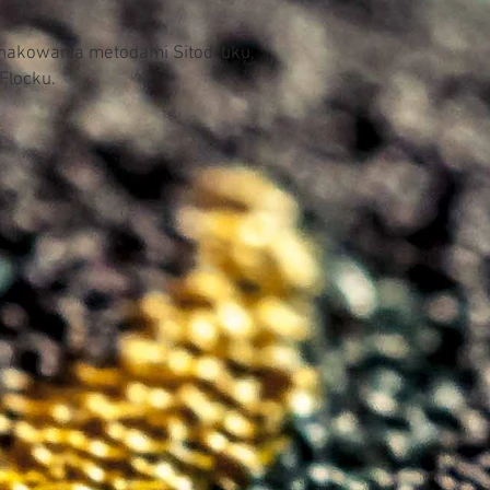
Pranie w temp. do 95° 
znakowania metodami Sitodruku,
 Flocku.