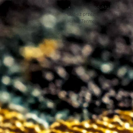
Numer produktu BF 2
Odzież przeznaczona jest do 
Haftu, Termotransferu, Flexu i