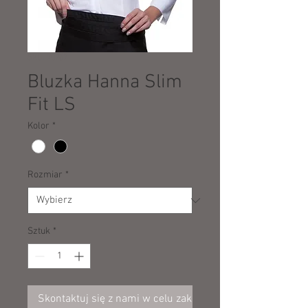
SKU: 70267
Bluzka Hanna Slim
Fit LS
Kolor
*
Rozmiar
*
Sztuk
*
Skontaktuj się z nami w celu zakupu