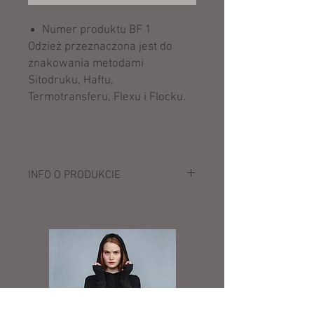
Numer produktu BF 1
Odzież przeznaczona jest do
znakowania metodami
Sitodruku, Haftu,
Termotransferu, Flexu i Flocku.
INFO O PRODUKCIE
Opis:
125 g/m²
49% poliester, 49% bawełna, 2%
elastolefin (gładki splot)
Bardzo wygodny i elastyczny materiał
dzięki zastosowaniu włókna Dow XLA®
Klasyczny kołnierz Kent
Rękaw 3/4 z rozcięciem