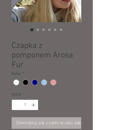
SKU: 03569
Czapka z
pomponem Arosa
Fur
Kolor
*
Sztuk
*
Skontaktuj się z nami w celu zakupu