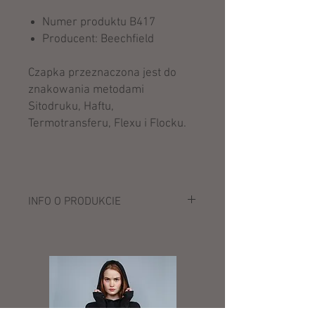
Numer produktu B417
Producent: Beechfield
Czapka przeznaczona jest do
znakowania metodami
Sitodruku, Haftu,
Termotransferu, Flexu i Flocku.
INFO O PRODUKCIE
Opis:
100% poliakryl (miękki w dotyku)
Prążkowana dzianina
Pompon ze sztucznego futerka
Wywijana dla ułatwienia dekoracji
Metka TearAway