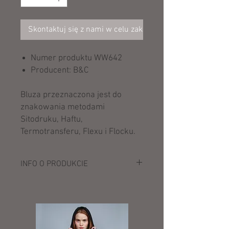
Skontaktuj się z nami w celu zakupu
Numer produktu WW642
Producent: B&C
Bluza przeznaczona jest do
znakowania metodami
Sitodruku, Haftu,
Termotransferu, Flexu i Flocku.
INFO O PRODUKCIE
Opis:
280 g/m²
80% bawełna czesana, 20% poliester
dwuwarstwowy kaptur z dekoracyjnymi
szwami i sznurkiem ściągającym