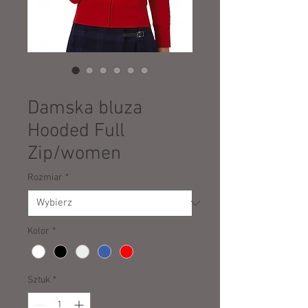
SKU: 28342
Damska bluza
Hooded Full
Zip/women
Rozmiar
*
Kolor
*
Sztuk
*