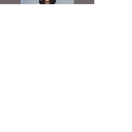
taśma wzmacniająca na karku
otwory na kabel od słuchawek przy
kapturze
wewnątrz French Terry
prosto wszyte rękawy
kryty zamek błyskawiczny w kolorze
bluzy na całej długości
naszyte kieszenie, wyjście na kabel od
słuchawek z prawej strony
ściągacze przy rękawach i u dołu bluzy
Hoodie Dress
boczne szwy
Spółdzielnia Socjalna Reklamy i Druku
ul. Koszelew 20
42-500 Będzin
spoldzielnia.reklamy.druku@gmail.com