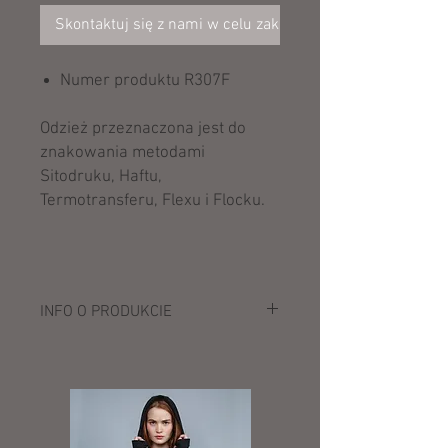
Skontaktuj się z nami w celu zakupu
Numer produktu R307F
Odzież przeznaczona jest do
znakowania metodami
Sitodruku, Haftu,
Termotransferu, Flexu i Flocku.
INFO O PRODUKCIE
Opis:
Na zewnątrz: 100% nylon Oxford 420D z
pokryciem PU
podszewka: 100% poliester 210T
wypełnienie: 85% poliester (160 g/m²);