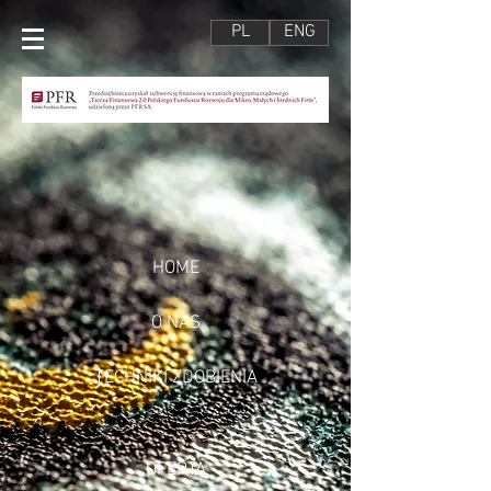
PL
ENG
HOME
O NAS
TECHNIKI ZDOBIENIA
OFERTA