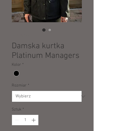
SKU: 96733
Damska kurtka
Platinum Managers
Kolor
*
Rozmiar
*
Sztuk
*