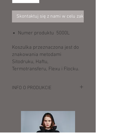
Skontaktuj się z nami w celu zakupu
Numer produktu 5000L
Koszulka przeznaczona jest do
znakowania metodami
Sitodruku, Haftu,
Termotransferu, Flexu i Flocku.
INFO O PRODUKCIE
Opis:
180 g/m² (White: 170 g/m²)
100% niekurczliwa bawełna
Sport Grey: 90% bawełna, 10% poliester
Dark Heather, Dark Sapphire, Lilac,
Sunset: 50% bawełna, 50% poliester