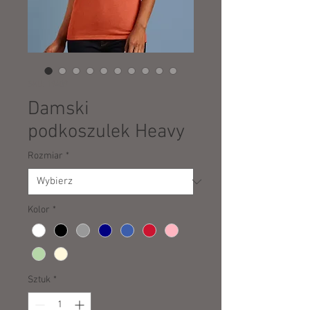
SKU: 19409
Damski
podkoszulek Heavy
Rozmiar
*
Kolor
*
Sztuk
*