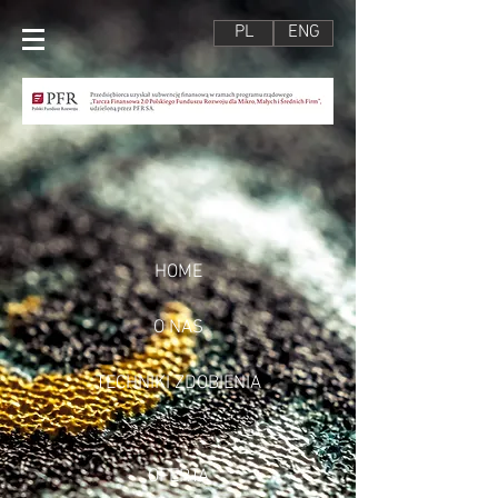
PL
ENG
HOME
O NAS
TECHNIKI ZDOBIENIA
OFERTA