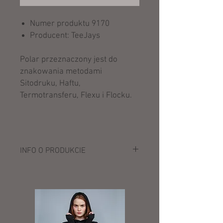
Numer produktu 9170
Producent: TeeJays
Polar przeznaczony jest do
znakowania metodami
Sitodruku, Haftu,
Termotransferu, Flexu i Flocku.
INFO O PRODUKCIE
Opis:
170 g/m²
100% poliester
Mikropolar antypilling
Rękawy raglanowe
Zamek na całej długości