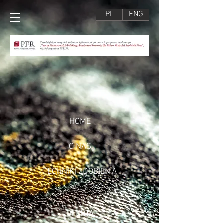
PL
ENG
HOME
O NAS
TECHNIKI ZDOBIENIA
OFERTA