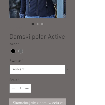
SKU: 80254
Damski polar Active
Kolor
*
Rozmiar
*
Sztuk
*
Skontaktuj się z nami w celu zakupu