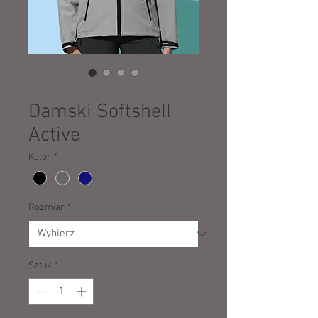
SKU: 40305
Damski Softshell
Active
Kolor
*
Rozmiar
*
Sztuk
*