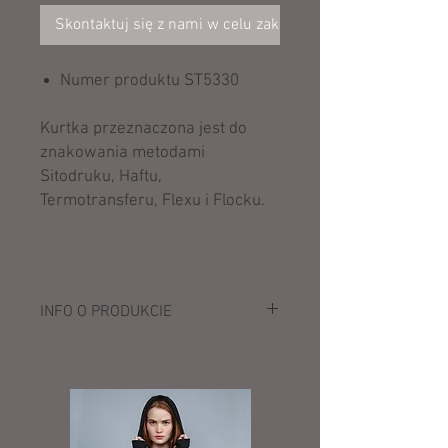
Skontaktuj się z nami w celu zakupu
Numer produktu ST5330
Kurtka przeznaczona jest do
znakowania metodami
Sitodruku, Haftu,
Termotransferu, Flexu i Flocku.
INFO O PRODUKCIE
Opis:
250 g/m²
94% poliester, 6% elastan
Wiatro- i wodoodporna membrana TPU
Elastyczny materiał (rozciąga się w 4