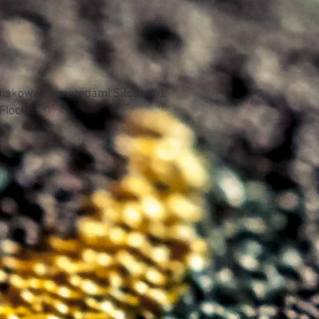
wewnętrzna plisa prz
wygodny krój
dwie kieszenie na za
dopasowana w talii
znakowania metodami Sitodruku,
 Flocku.