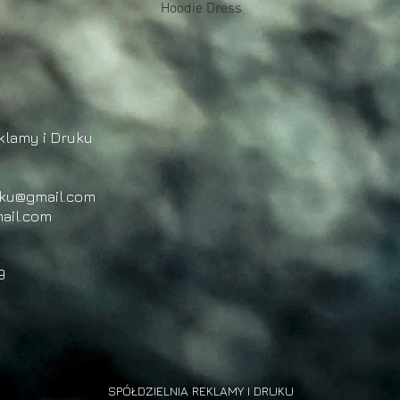
Podgląd
Hoodie Dress
klamy i Druku
uku@gmail.com
ail.com
9
SPÓŁDZIELNIA REKLAMY I DRUKU