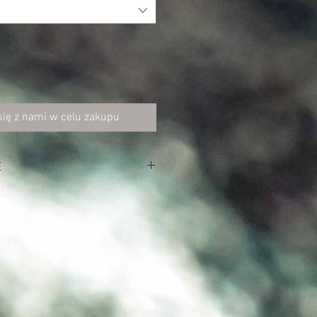
się z nami w celu zakupu
E
iester
U wodoodporna do 5000mm,
/m²/24h i wiatroodporna
100% poliester mikropolar w kolorze
ci
ozciąga się w 4 kierunkach)