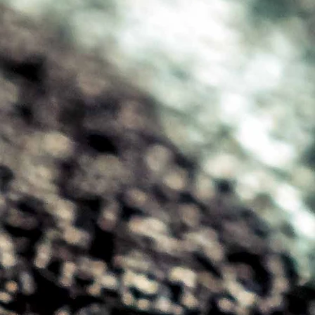
eciwwiatrowa
mek