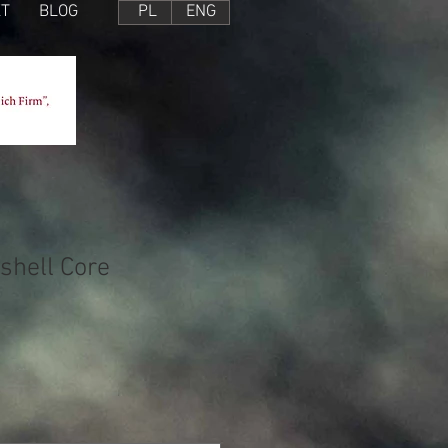
T
BLOG
PL
ENG
shell Core