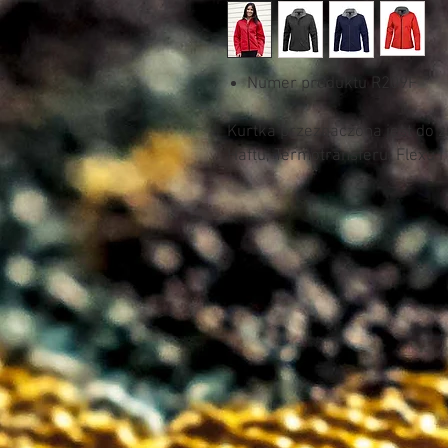
Numer produktu R209F
Kurtka przeznaczona jest do 
Haftu, Termotransferu, Flexu i