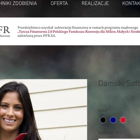
HNIKI ZDOBIENIA
OFERTA
REALIZACJE
KONTAK
Damski Soft
SKU: 80433
Kolor
*
Rozmiar
*