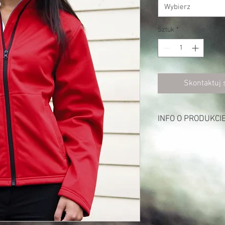
Wybierz
Sztuk
*
Skontaktuj 
INFO O PRODUKCI
Opis:
290 g/m²
na zewnątrz: 100% pol
środek: membrana TP
oddychająca do 1000 g
wewnątrz: podszewka 
Grey
zamek na całej długoś
elastyczny materiał (r