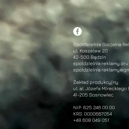
Spółdzielnia Socjalna Re
ul. Koszelew 20
42-500 Będzin
spoldzielnia.reklamy.dr
spoldzielnia.reklamy@gm
Zakład produkcyjny:
ul. al. Józefa Mireckiego 
41-205 Sosnowiec
NIP: 625 246 00 00
KRS: 0000667054
+48 608 049 051