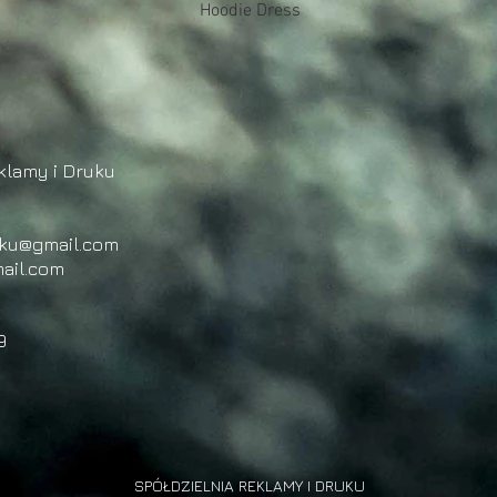
Podgląd
Hoodie Dress
klamy i Druku
uku@gmail.com
ail.com
9
SPÓŁDZIELNIA REKLAMY I DRUKU