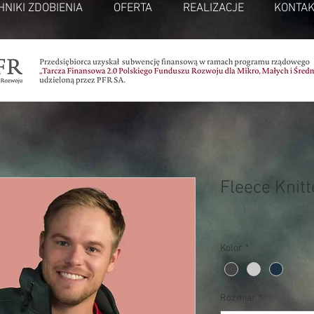
HNIKI ZDOBIENIA
OFERTA
REALIZACJE
KONTAK
Fleece Knit
SKU: 41952
Kolor
*
Rozmiar
*