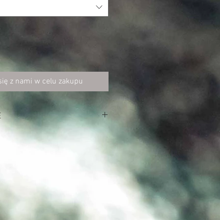
się z nami w celu zakupu
E
ster, 3% elastan (mélange jersey)
er (polar)
 sznurek ze stoperami
ze na całej długości
 na zamek w czarnym kolorze
 w suwakach zamków
na rzep