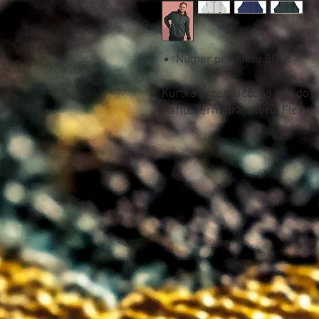
Numer produktu SG45
Kurtka przeznaczona jest do 
Haftu, Termotransferu, Flexu i