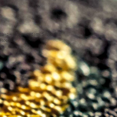
znakowania metodami Sitodruku,
 Flocku.