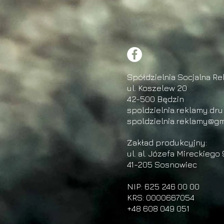
Spółdzielnia Socjalna Re
ul. Koszelew 20
42-500 Będzin
spoldzielnia.reklamy.dr
spoldzielnia.reklamy@gm
Zakład produkcyjny:
ul. al. Józefa Mireckiego 
41-205 Sosnowiec
NIP: 625 246 00 00
KRS: 0000667054
+48 608 049 051