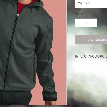
Wybierz
Sztuk
*
Skontaktuj 
INFO O PRODUKCI
Opis:
370 g/m²
na zewnątrz: 97% polie
wewnątrz: 100% poliest
kaptur z regulacją na
zamek w czarnym kolor
2 kieszenie zapinane
wymienialne uchwyty
regulowane maniekty 