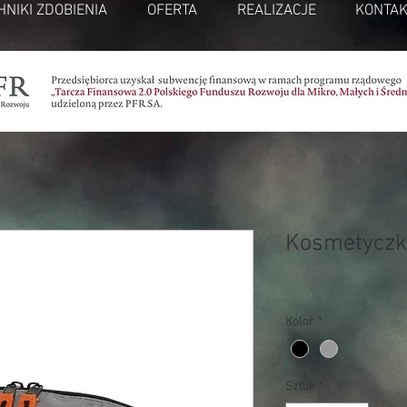
HNIKI ZDOBIENIA
OFERTA
REALIZACJE
KONTAK
Kosmetyczk
SKU: 60938
Kolor
*
Sztuk
*