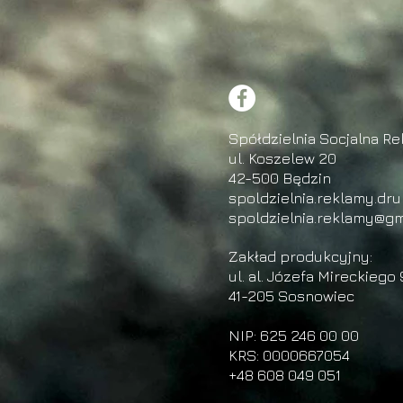
Spółdzielnia Socjalna Re
ul. Koszelew 20
42-500 Będzin
spoldzielnia.reklamy.dr
spoldzielnia.reklamy@gm
Zakład produkcyjny:
ul. al. Józefa Mireckiego 
41-205 Sosnowiec
NIP: 625 246 00 00
KRS: 0000667054
+48 608 049 051