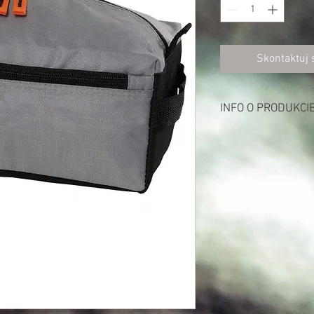
Skontaktuj 
INFO O PRODUKCI
Opis:
100% poliester (420D R
w kolorze czarnym u
kosmetyczka z zamkie
dwie kieszenie na za
pasuje idealnie do pro
pojemność: 4 litry
wymiary: 26 x 11 x 15 
max. cylindryczne pole
powierzchnia nadruku:
nadaje się do druku, d