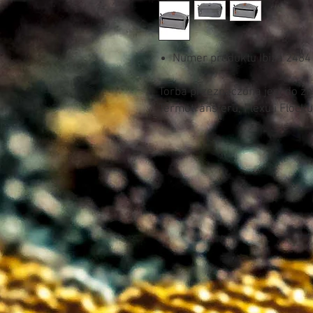
Numer produktu Ibiza 2484
Torba przeznaczona jest do z
Termotransferu, Flexu i Flocku