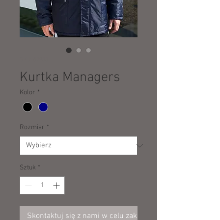
SKU: 82933
Kurtka Managers
Kolor
*
Rozmiar
*
Sztuk
*
Skontaktuj się z nami w celu zakupu