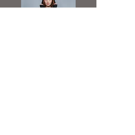
Odpychająca wodę i oddychająca
Pełny zamek YKK i osłona podbródka
Boczne kieszenie na zamek
Wewnętrzna kieszeń
Regulowany dół kurtki
Wewnątrz zamek ułatwiający dekorację
Wygodny, dopasowany krój
Hoodie Dress
Spółdzielnia Socjalna Reklamy i Druku
ul. Koszelew 20
42-500 Będzin