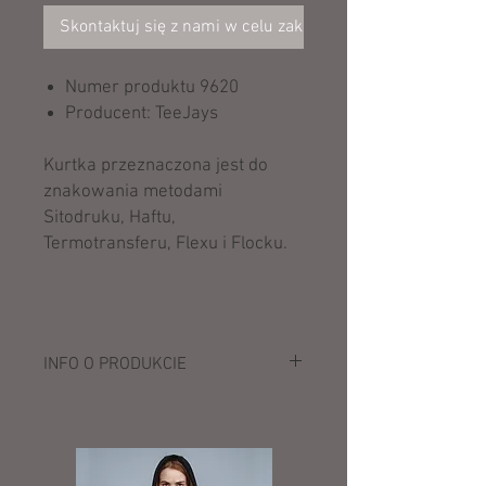
Skontaktuj się z nami w celu zakupu
Numer produktu 9620
Producent: TeeJays
Kurtka przeznaczona jest do
znakowania metodami
Sitodruku, Haftu,
Termotransferu, Flexu i Flocku.
INFO O PRODUKCIE
Opis:
Warstwa zew. i podszewka: 100%
poliester (400T, Poly Cire)
Wypełnienie: 90% puch, 10% pierze