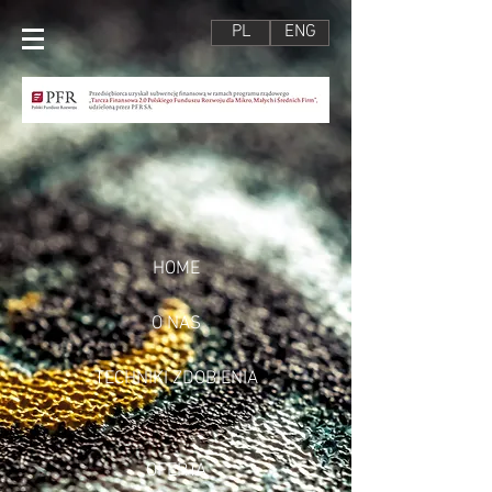
PL
ENG
HOME
O NAS
TECHNIKI ZDOBIENIA
OFERTA