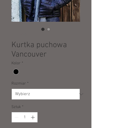
SKU: 40854
Kurtka puchowa
Vancouver
Kolor
*
Rozmiar
*
Sztuk
*