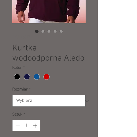
SKU: 46817
Kurtka
wodoodporna Aledo
Kolor
*
Rozmiar
*
Sztuk
*