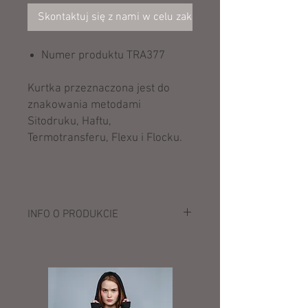
Skontaktuj się z nami w celu zakupu
Numer produktu TRA377
Kurtka przeznaczona jest do
znakowania metodami
Sitodruku, Haftu,
Termotransferu, Flexu i Flocku.
INFO O PRODUKCIE
Opis:
100% poliester (Hydrafort 5000,
peached)
Izolacja Thermo-Guard
Kołnierz z podszewką z polaru