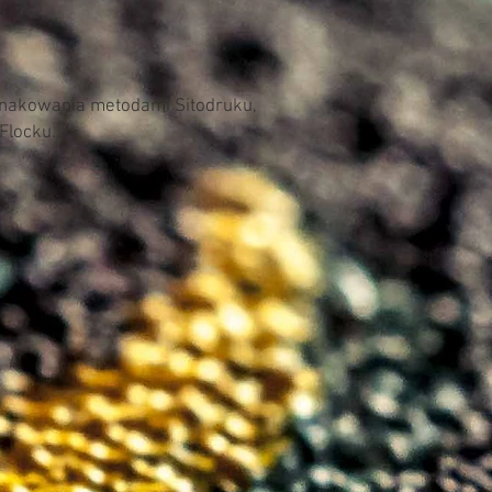
Elastyczne mankiety
Regulowana lamówka
Dopasowa do sylwetki
Przygotowane do zdob
znakowania metodami Sitodruku,
 Flocku.