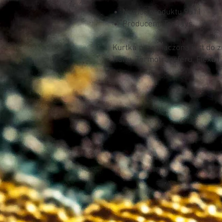
Numer produktu 9611
Producent: TeeJays
Kurtka przeznaczona jest do 
Haftu, Termotransferu, Flexu i