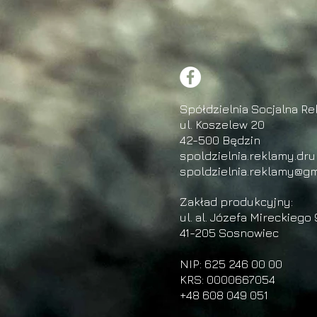
Spółdzielnia Socjalna Re
ul. Koszelew 20
42-500 Będzin
spoldzielnia.reklamy.dr
spoldzielnia.reklamy@gm
Zakład produkcyjny:
ul. al. Józefa Mireckiego 
41-205 Sosnowiec
NIP: 625 246 00 00
KRS: 0000667054
+48 608 049 051