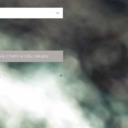
się z nami w celu zakupu
E
er (Ribstop 400T/dzianina)
ster
skawiczne
enie, wewnętrzna kieszonka