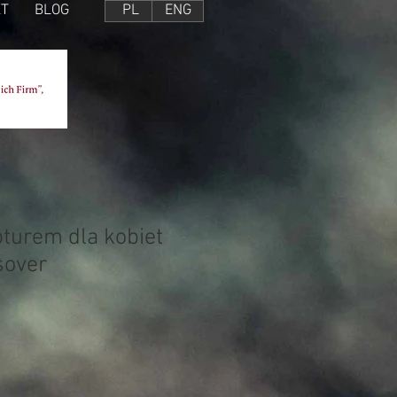
T
BLOG
PL
ENG
pturem dla kobiet
sover