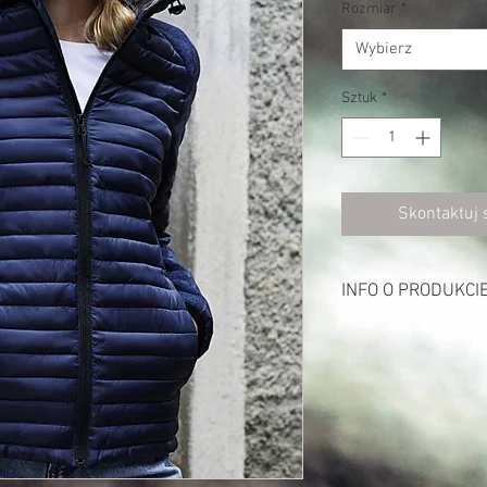
Rozmiar
*
Wybierz
Sztuk
*
Skontaktuj 
INFO O PRODUKCI
Opis:
Zewnętrz: 100% poliest
Podszewka 100% polie
Wodoodporne
Regulowany kaptur
Odwrócone zamki bły
2 duże przednie kiesz