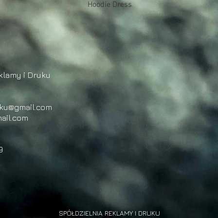
Podgląd
Hoodie Dress
klamy i Druku
uku@gmail.com
ail.com
9
SPÓŁDZIELNIA REKLAMY I DRUKU