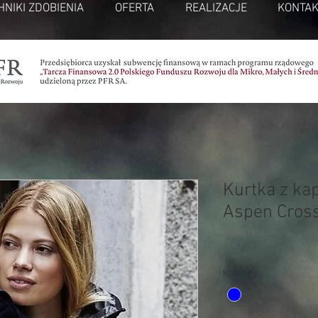
HNIKI ZDOBIENIA
OFERTA
REALIZACJE
KONTAK
Kurtka z ka
Aspen Cros
SKU: 41954
Kolor
*