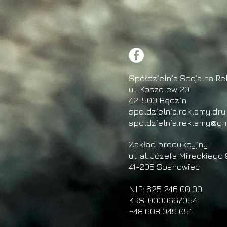
Spółdzielnia Socjalna Re
ul. Koszelew 20
42-500 Będzin
spoldzielnia.reklamy.dr
spoldzielnia.reklamy@gm
Zakład produkcyjny:
ul. al. Józefa Mireckiego 
41-205 Sosnowiec
NIP: 625 246 00 00
KRS: 0000667054
+48 608 049 051