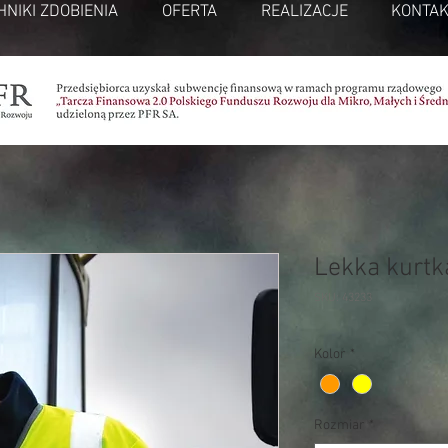
HNIKI ZDOBIENIA
OFERTA
REALIZACJE
KONTAK
Lekka kurt
SKU: 43233
Kolor
*
Rozmiar
*