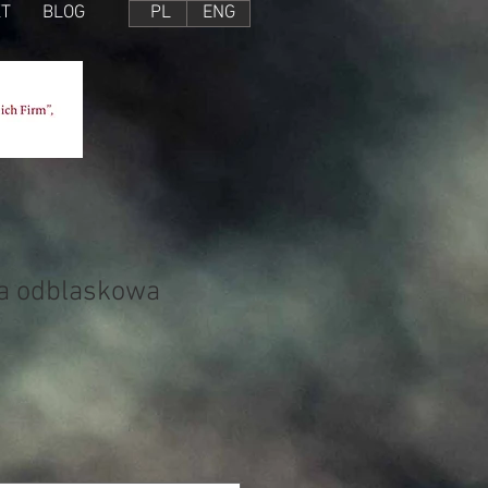
T
BLOG
PL
ENG
ka odblaskowa