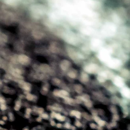
owe
471:2013, klasa 3
9/686/EEC