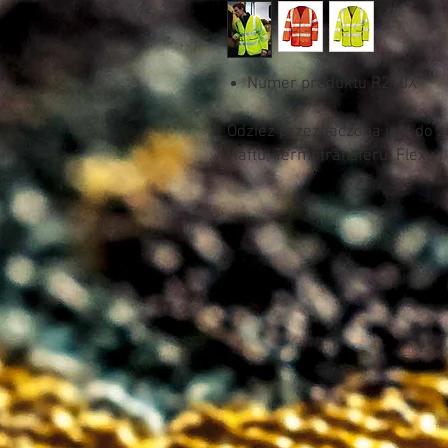
Numer produktu R210X
Odzież przeznaczona jest do 
Haftu, Termotransferu, Flexu i