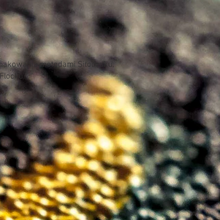
bezpieczeństwa
50 mm paski odblask
Spełnia normy ISOEN20
Zgodna z dyrektywą 8
znakowania metodami Sitodruku,
 Flocku.