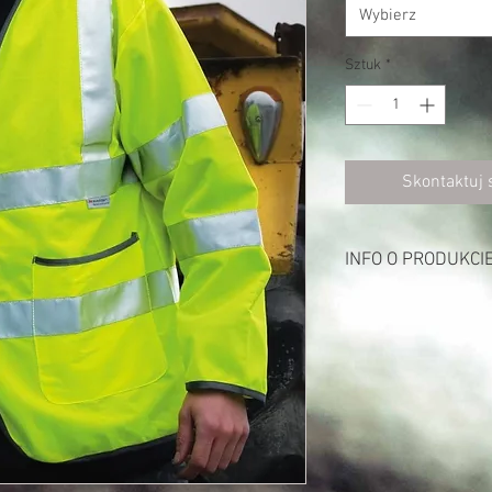
Wybierz
Sztuk
*
Skontaktuj 
INFO O PRODUKCI
Opis:
100% poliester
Szary poliester na kr
Zapinana na rzep
Ze względu na spore 
ubraniu
Dwie duże kieszenie 
newralgicznych miejs
Szwy overlock z doda