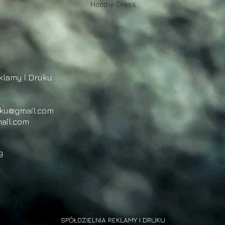
Podgląd
Hoodie Dress
klamy i Druku
uku@gmail.com
ail.com
9
SPÓŁDZIELNIA REKLAMY I DRUKU