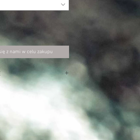
się z nami w celu zakupu
E
awędziach
rozmiary może być noszona także na
z przodu ze wzmocnieniami w
cach
tkowymi przeszyciami dla