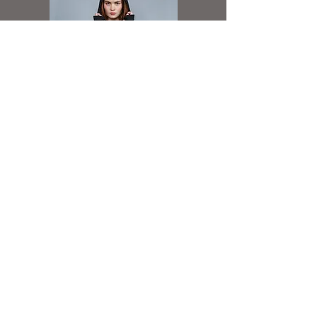
Zamek w kolorze bluzy na całej długości
Kryty zamek zwiększający możliwości
zdobienia z przodu
Dwie naszyte kieszenie
Prosto wszyte rękawy
Ściągacz u dołu i przy rękawach
Szwy boczne
Miękkie wykończenie od wewnątrz
Hoodie Dress
Spółdzielnia Socjalna Reklamy i Druku
ul. Koszelew 20
42-500 Będzin