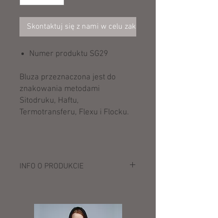
Skontaktuj się z nami w celu zakupu
Numer produktu SG29
Bluza przeznaczona jest do
znakowania metodami
Sitodruku, Haftu,
Termotransferu, Flexu i Flocku.
INFO O PRODUKCIE
Opis:
280 g/m²
80% bawełna czesana ring-spun, 20%
poliester