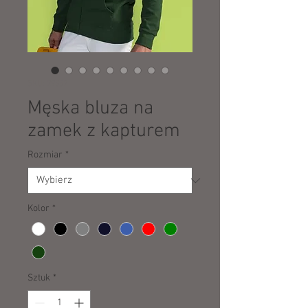
SKU: 29352
Męska bluza na
zamek z kapturem
Rozmiar
*
Kolor
*
Sztuk
*