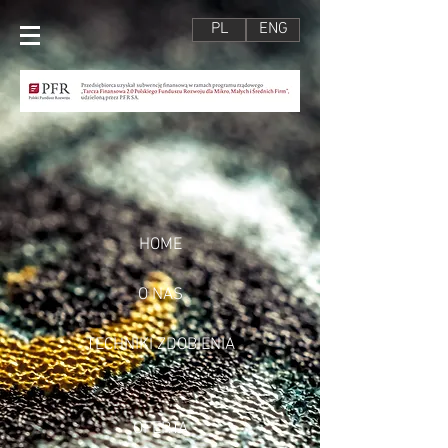
PL
ENG
HOME
O NAS
TECHNIKI ZDOBIENIA
OFERTA