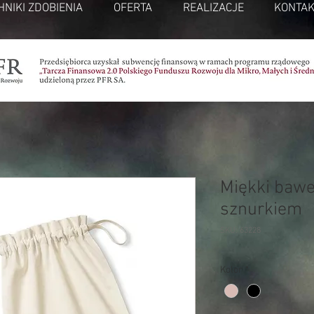
HNIKI ZDOBIENIA
OFERTA
REALIZACJE
KONTAK
Miękki bawe
sznurkiem
SKU: 63228
Kolor
*