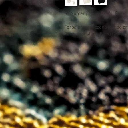
Numer produktu W118
Torba przeznaczona jest do z
Termotransferu, Flexu i Flocku