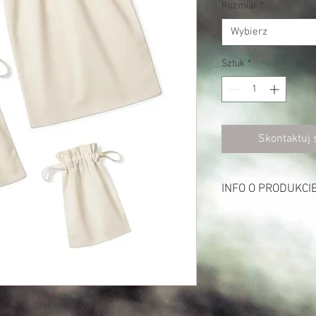
Rozmiar
*
Wybierz
Sztuk
*
Skontaktuj 
INFO O PRODUKCI
Opis:
115 g/m²
100% bawełna (miękka
Zamknięcie na sznurek
Pojemność w Litrach: 1 (
Wymiary w cm: 14 x 22 (
Maksymalne cylindryczn