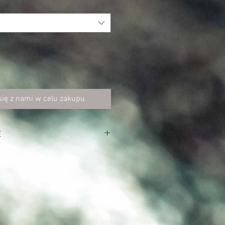
się z nami w celu zakupu
E
, organiczna)
 z tego samego materiału
S); 3 (M), 8 (L)
S); 25 x 32 (M); 30 x 47 (L)
e pole haftu: 12 (M), 18 (L)