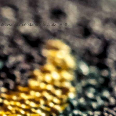
Maksymalny obszar zadr
27 x 41 (L)
nakowania metodami Sitodruku, Haftu,
.