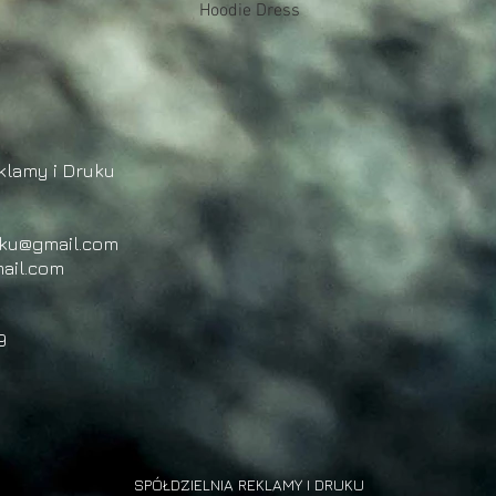
Podgląd
Hoodie Dress
klamy i Druku
uku@gmail.com
ail.com
9
SPÓŁDZIELNIA REKLAMY I DRUKU