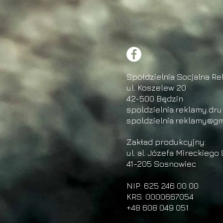
Spółdzielnia Socjalna Re
ul. Koszelew 20
42-500 Będzin
spoldzielnia.reklamy.dr
spoldzielnia.reklamy@gm
Zakład produkcyjny:
ul. al. Józefa Mireckiego 
41-205 Sosnowiec
NIP: 625 246 00 00
KRS: 0000667054
+48 608 049 051