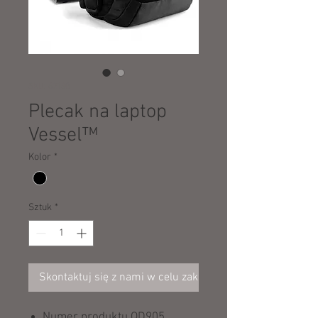
SKU: 62130
Plecak na laptop
Vessel™
Kolor
*
Sztuk
*
Skontaktuj się z nami w celu zakupu
Numer produktu QD905