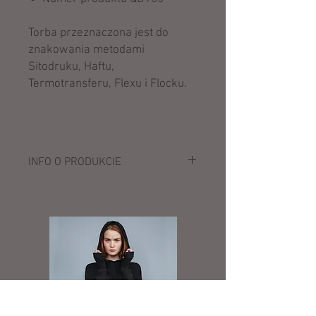
Torba przeznaczona jest do
znakowania metodami
Sitodruku, Haftu,
Termotransferu, Flexu i Flocku.
INFO O PRODUKCIE
Opis:
100% mikro Rip-Stop Poliester
Wyściełany tylny panel plecaka
Kieszeń z przodu zapinana na zamek
Praktyczne przegrody
Wyściełana komora na laptop
przystosowana do wszystkich laptopów
o przekątnej do 15.6”
Wewnętrzna kieszeń z siatki zapinana