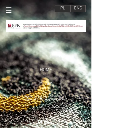
PL
ENG
HOME
O NAS
TECHNIKI ZDOBIENIA
OFERTA