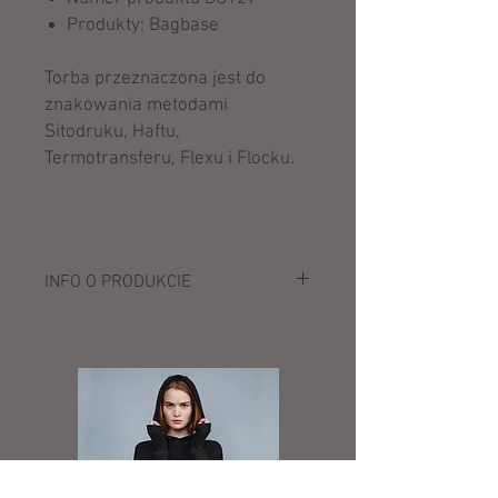
Produkty: Bagbase
Torba przeznaczona jest do
znakowania metodami
Sitodruku, Haftu,
Termotransferu, Flexu i Flocku.
INFO O PRODUKCIE
Opis:
100% poliester (600D)
Uchwyt na dłoń
Regulowane, wyścielone paski
Szczelne zamknięcie
Kieszeń zewnętrzna na zamek
Wewnętrzne kieszenie
Odczepiana metka TearAway ułatwiająca