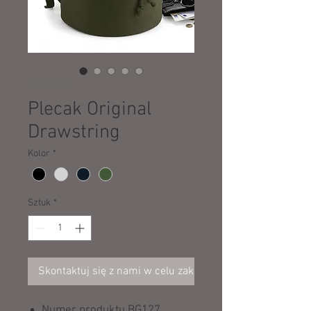
SKU: 07329
Plecak Original
Drawstring
Kolor
*
Sztuk
*
Skontaktuj się z nami w celu zakupu
Numer produktu BG127