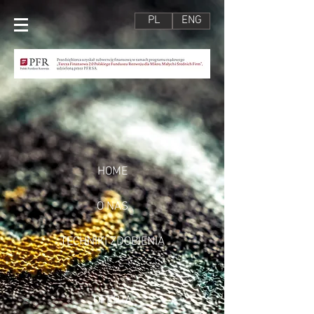
PL
ENG
HOME
O NAS
TECHNIKI ZDOBIENIA
OFERTA