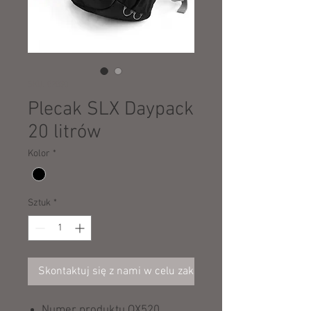
SKU: 02030
Plecak SLX Daypack
20 litrów
Kolor
*
Sztuk
*
Skontaktuj się z nami w celu zakupu
Numer produktu QX520