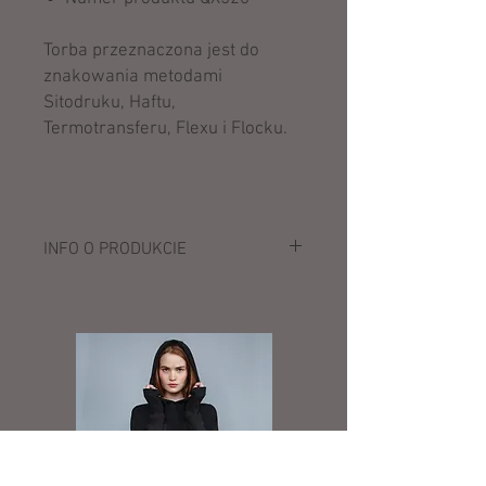
Torba przeznaczona jest do
znakowania metodami
Sitodruku, Haftu,
Termotransferu, Flexu i Flocku.
INFO O PRODUKCIE
Opis:
100% poliester (600D/Ripstop
Honeycomb)
wyściełane, regulowane pasy na
ramiona
uchwyt do przenoszenia, regulowane
pasy w talii i na wysokości klatki
piersiowej
ergonomiczny, oddychający, wyściełany