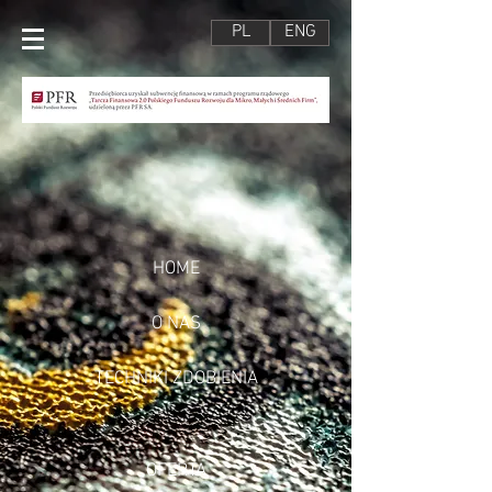
PL
ENG
HOME
O NAS
TECHNIKI ZDOBIENIA
OFERTA