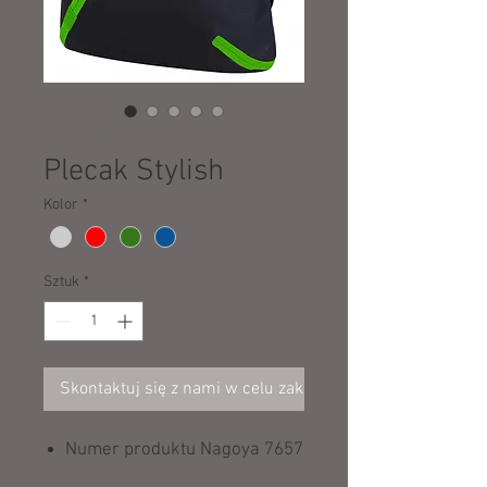
SKU: 68238
Plecak Stylish
Kolor
*
Sztuk
*
Skontaktuj się z nami w celu zakupu
Numer produktu Nagoya 7657