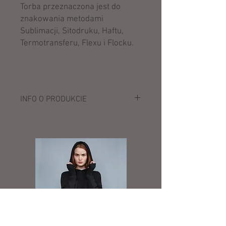
Torba przeznaczona jest do
znakowania metodami
Sublimacji, Sitodruku, Haftu,
Termotransferu, Flexu i Flocku.
INFO O PRODUKCIE
Opis:
100% poliester (600D)
Uchwyt do przenoszenia
Regulowane wyściełane szelki
Wyściełany podkład
Duża zapinana na zamek komora
główna
Nadaje się do sitodruku, druku
transferowego oraz haftu
Pojemność: 13 litrów
Wymiary: 30 x 41 x 11 cm