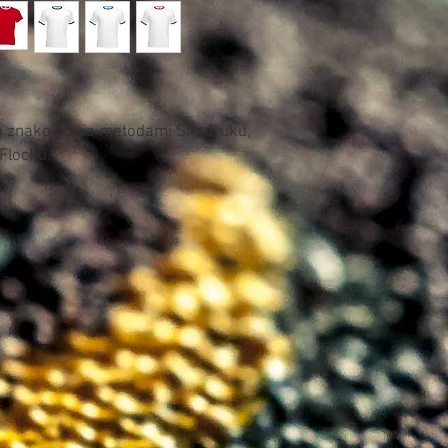
o znakowania metodami Sitodruku,
 Flocku.