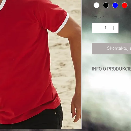
Sztuk
*
Skontaktuj 
INFO O PRODUKCI
Opis:
165 g/m² (White: 160 g
100% bawełna
wykończenie wokół sz
kontrastującym kolor
podwójne szwy wokół sz
bez bocznych szwów