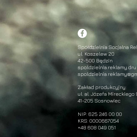
Spółdzielnia Socjalna Re
ul. Koszelew 20
42-500 Będzin
spoldzielnia.reklamy.dr
spoldzielnia.reklamy@gm
Zakład produkcyjny:
ul. al. Józefa Mireckiego 
41-205 Sosnowiec
NIP: 625 246 00 00
KRS: 0000667054
+48 608 049 051