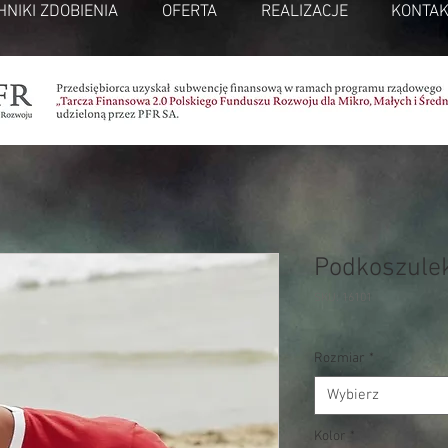
HNIKI ZDOBIENIA
OFERTA
REALIZACJE
KONTAK
Podkoszulek
SKU: 16101
Rozmiar
*
Wybierz
Kolor
*