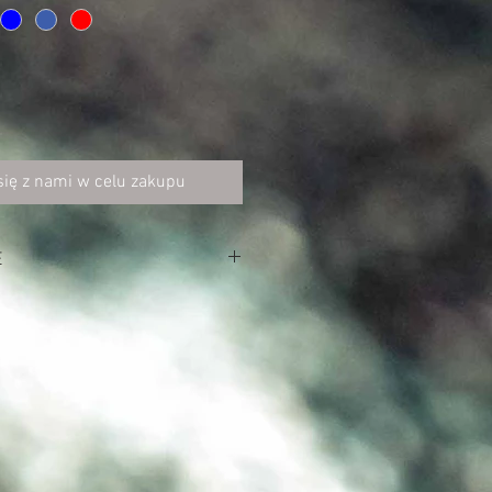
się z nami w celu zakupu
E
/m²)
yi i zakończenia rękawów w
ze
yi, przy rękawach i u dołu koszulki