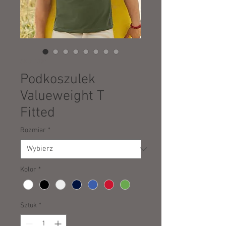
SKU: 13501
Podkoszulek
Valueweight T
Fitted
Rozmiar
*
Kolor
*
Sztuk
*