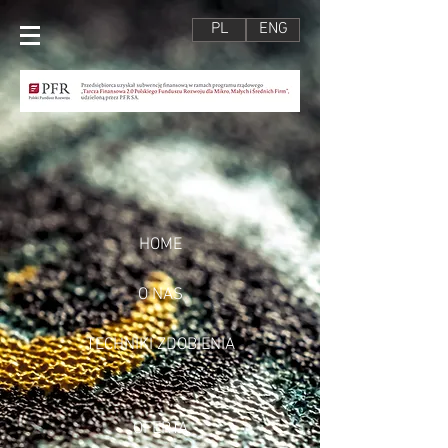
PL
ENG
HOME
O NAS
TECHNIKI ZDOBIENIA
OFERTA