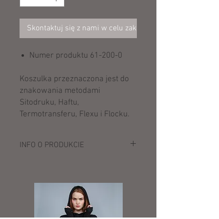
Skontaktuj się z nami w celu zakupu
Numer produktu 61-200-0
Koszulka przeznaczona jest do
znakowania metodami
Sitodruku, Haftu,
Termotransferu, Flexu i Flocku.
INFO O PRODUKCIE
Opis:
165 g/m² (White: 160 g/m²)
100% bawełna
Heather Grey: 97% bawełna, 3%
poliester
okrągły dekolt ze ściągaczem