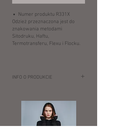
Numer produktu R331X
Odzież przeznaczona jest do
znakowania metodami
Sitodruku, Haftu,
Termotransferu, Flexu i Flocku.
INFO O PRODUKCIE
Opis:
310 g/m²
Wierzch: 100% poliester
Warstwa środkowa: wodoodporna (8000
mm), oddychająca (1000 gsm w 24h) i
wiatroodporna membrana TPU
Wewnątrz: 100% poliester (polar),
kontrastowa podszewka trykot