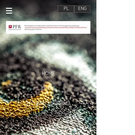
PL
ENG
HOME
O NAS
TECHNIKI ZDOBIENIA
OFERTA