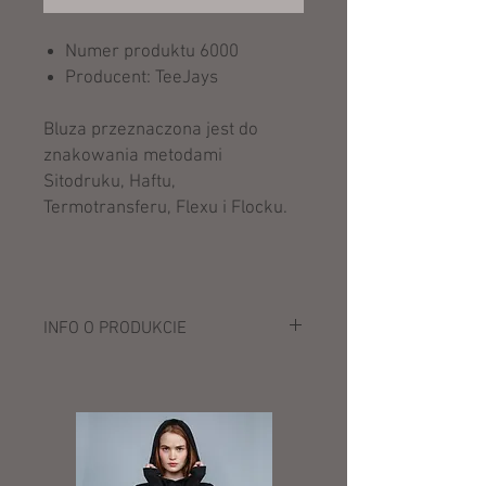
Numer produktu 6000
Producent: TeeJays
Bluza przeznaczona jest do
znakowania metodami
Sitodruku, Haftu,
Termotransferu, Flexu i Flocku.
INFO O PRODUKCIE
Opis:
50% wełna merino, 50% poliakryl
Splot dzianinowy 12
Jakość włoskiej przędzy merino
Pranie w temp. 30 °C (program do
wełny)