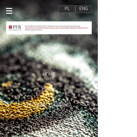
PL
ENG
HOME
O NAS
TECHNIKI ZDOBIENIA
OFERTA