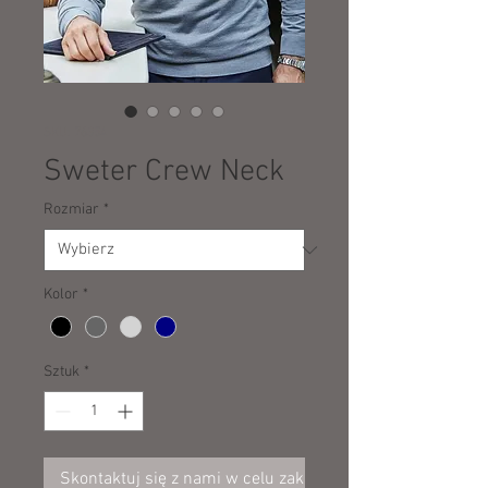
SKU: 76354
Sweter Crew Neck
Rozmiar
*
Kolor
*
Sztuk
*
Skontaktuj się z nami w celu zakupu