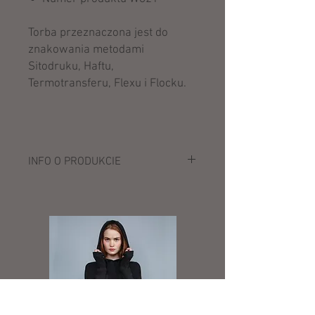
Torba przeznaczona jest do
znakowania metodami
Sitodruku, Haftu,
Termotransferu, Flexu i Flocku.
INFO O PRODUKCIE
Opis:
407 g/m²
100% bawełna (organiczne
szczotkowane płótno)
Gruby materiał
Może być noszona w ręce lub na
ramieniu
Uchwyt (długość: 63 cm)
Pojemność: 10 litrów