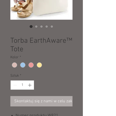
SKU: 63928
Torba EarthAware™
Tote
Kolor
*
Sztuk
*
Skontaktuj się z nami w celu zakupu
Numer produktu W821