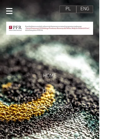
PL
ENG
HOME
O NAS
TECHNIKI ZDOBIENIA
OFERTA