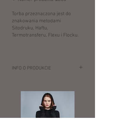
Torba przeznaczona jest do
znakowania metodami
Sitodruku, Haftu,
Termotransferu, Flexu i Flocku.
INFO O PRODUKCIE
Opis:
100% nylon (420D) z tyłem z PVC
wiele przegród i kieszeni
regulowany i odpinany pasek
wzmocniony spód na nakładkach
pojemność: 74 litry
wymiary: 75 x 35 x 30 cm