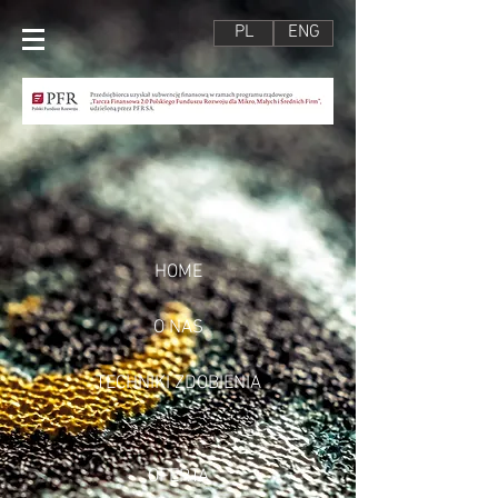
PL
ENG
HOME
O NAS
TECHNIKI ZDOBIENIA
OFERTA