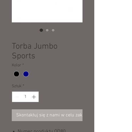
SKU: 68030
Torba Jumbo
Sports
Kolor
*
Sztuk
*
Skontaktuj się z nami w celu zakupu
Numer produktu QD80