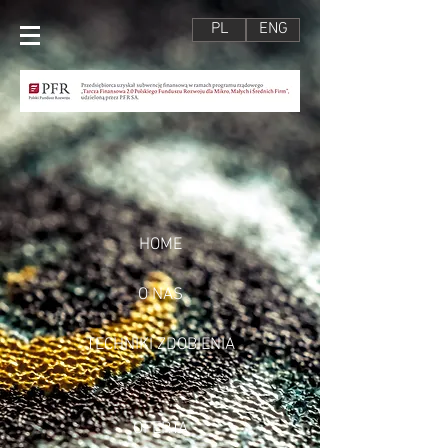
PL
ENG
HOME
O NAS
TECHNIKI ZDOBIENIA
OFERTA