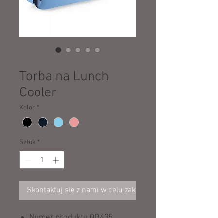
SKU: 06630
Torba na Lunch
Cooler
Kolor
*
Sztuk
*
Skontaktuj się z nami w celu zakupu
Numer produktu QD435