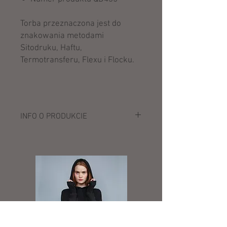
Torba przeznaczona jest do
znakowania metodami
Sitodruku, Haftu,
Termotransferu, Flexu i Flocku.
INFO O PRODUKCIE
Opis:
100% poliester (600D)
Podszewka: polietylen
Produkt wolny od BPA, ftalanu
Główna komora na zamek
Kieszeń z przodu na zamek dla
ułatwienia dekoracji
Pojemność: 3 litry
Wymiary: 24 x 20 x 8 cm