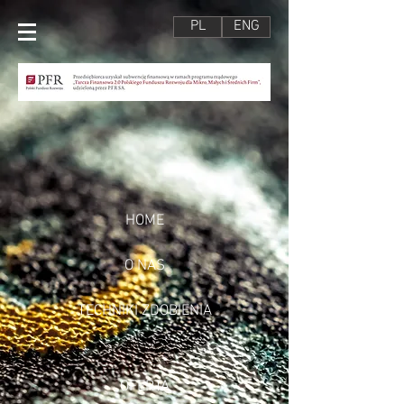
PL
ENG
HOME
O NAS
TECHNIKI ZDOBIENIA
OFERTA