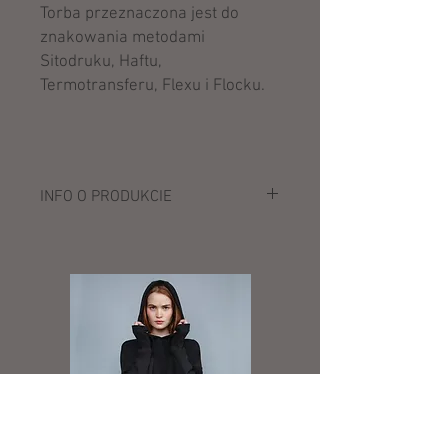
Torba przeznaczona jest do
znakowania metodami
Sitodruku, Haftu,
Termotransferu, Flexu i Flocku.
INFO O PRODUKCIE
Opis:
100% nylon (70D)
wewnątrz PVC
regulowany pasek
2 kieszenie boczne na zamek
błyskawiczny
wzmocniony spód
półokrągłe boki
pojemność: 32 litry
wymiary: 53 x 32 x 26 cm