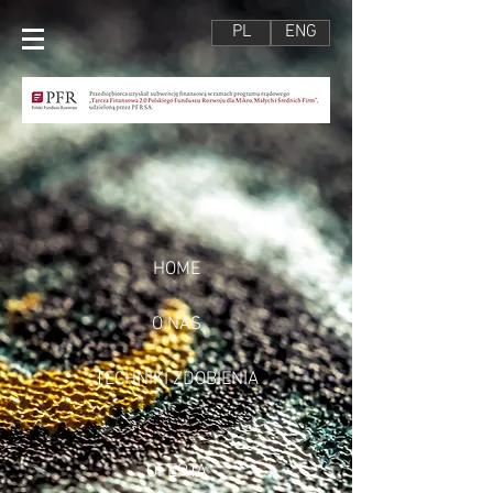
PL
ENG
HOME
O NAS
TECHNIKI ZDOBIENIA
OFERTA