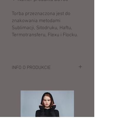
Torba przeznaczona jest do
znakowania metodami
Sublimacji, Sitodruku, Haftu,
Termotransferu, Flexu i Flocku.
INFO O PRODUKCIE
Opis:
100% poliester (600D/300D)
regulowany pasek na ramię
wyściełana kieszeń z siatki pod klapą z
zapięciem Rip-Strip™
wewnętrzna kieszeń
kompatybilna z iPad™ mini/Tablet
nadaje się do sublimacji HD
panel ułatwiający wykonanie dekoracji