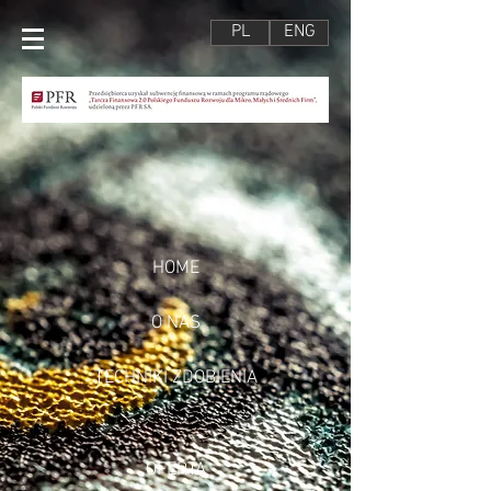
PL
ENG
HOME
O NAS
TECHNIKI ZDOBIENIA
OFERTA