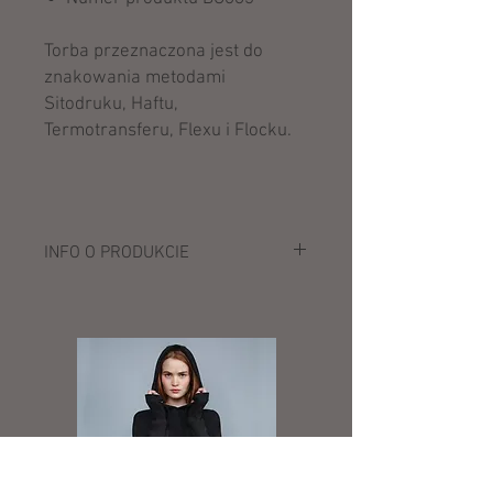
Torba przeznaczona jest do
znakowania metodami
Sitodruku, Haftu,
Termotransferu, Flexu i Flocku.
INFO O PRODUKCIE
Opis:
407 g/m²
100% bawełna (czesana canvas)
uchwyty do przenoszenia (dł. 70 cm)
główna komora zamykana na zamek
pojemność: 22 litry
wymiary: 35 x 43 x 19 cm
maksymalne cylindryczne pole haftu: 18
maksymalny obszar nadruku: 44 x 23