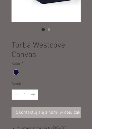
SKU: 01529
Torba Westcove
Canvas
Kolor
*
Sztuk
*
Skontaktuj się z nami w celu zakupu
Numer produktu BG683