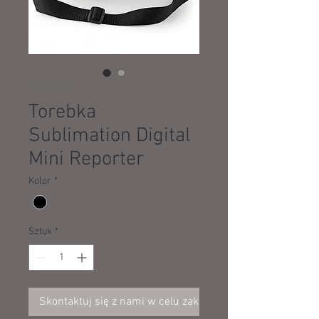
SKU: 03129
Torebka
Sublimation Digital
Mini Reporter
Kolor
*
Sztuk
*
Skontaktuj się z nami w celu zakupu