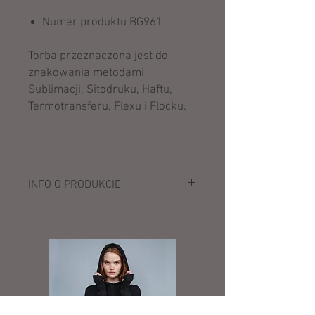
Numer produktu BG961
Torba przeznaczona jest do
znakowania metodami
Sublimacji, Sitodruku, Haftu,
Termotransferu, Flexu i Flocku.
INFO O PRODUKCIE
Opis:
100% poliester (600D/300D)
regulowany pasek na ramię
wyściełana kieszeń z siatki pod klapą z
zapięciem Rip-Strip™
wewnętrzna kieszeń
kompatybilna z iPad™ mini/Tablet