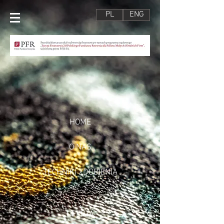
PL
ENG
HOME
O NAS
TECHNIKI ZDOBIENIA
OFERTA